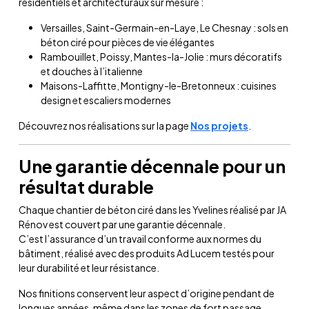
résidentiels et architecturaux sur mesure :
Versailles, Saint-Germain-en-Laye, Le Chesnay : sols en
béton ciré pour pièces de vie élégantes
Rambouillet, Poissy, Mantes-la-Jolie : murs décoratifs
et douches à l’italienne
Maisons-Laffitte, Montigny-le-Bretonneux : cuisines
design et escaliers modernes
Découvrez nos réalisations sur la page
Nos projets
.
Une garantie décennale pour un
résultat durable
Chaque chantier de béton ciré dans les Yvelines réalisé par JA
Rénov est couvert par une garantie décennale.
C’est l’assurance d’un travail conforme aux normes du
bâtiment, réalisé avec des produits Ad Lucem testés pour
leur durabilité et leur résistance.
Nos finitions conservent leur aspect d’origine pendant de
longues années, même dans les zones de fort passage