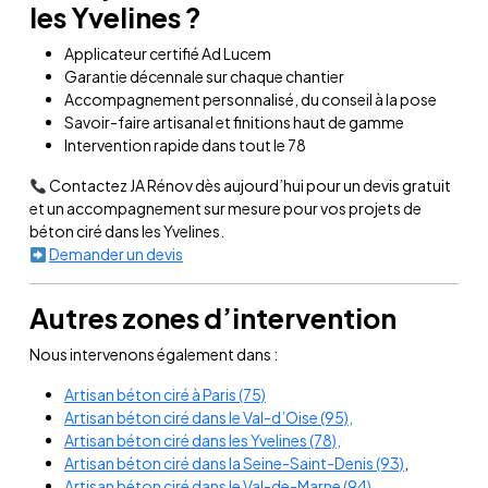
les Yvelines ?
Applicateur certifié Ad Lucem
Garantie décennale sur chaque chantier
Accompagnement personnalisé, du conseil à la pose
Savoir-faire artisanal et finitions haut de gamme
Intervention rapide dans tout le 78
Contactez JA Rénov dès aujourd’hui pour un devis gratuit
et un accompagnement sur mesure pour vos projets de
béton ciré dans les Yvelines.
Demander un devis
Autres zones d’intervention
Nous intervenons également dans :
Artisan béton ciré à Paris (75)
Artisan béton ciré dans le Val-d’Oise (95),
Artisan béton ciré dans les Yvelines (78),
Artisan béton ciré dans la Seine-Saint-Denis (93)
,
Artisan béton ciré dans le Val-de-Marne (94),