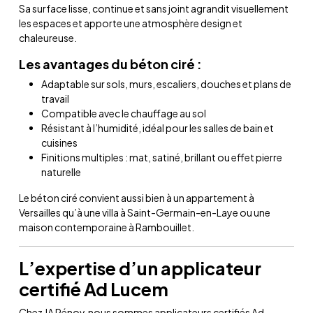
Sa surface lisse, continue et sans joint agrandit visuellement
les espaces et apporte une atmosphère design et
chaleureuse.
Les avantages du béton ciré :
Adaptable sur sols, murs, escaliers, douches et plans de
travail
Compatible avec le chauffage au sol
Résistant à l’humidité, idéal pour les salles de bain et
cuisines
Finitions multiples : mat, satiné, brillant ou effet pierre
naturelle
Le béton ciré convient aussi bien à un appartement à
Versailles qu’à une villa à Saint-Germain-en-Laye ou une
maison contemporaine à Rambouillet.
L’expertise d’un applicateur
certifié Ad Lucem
Chez JA Rénov, nous sommes applicateurs certifiés Ad