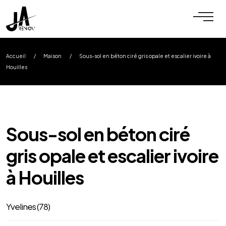
Accueil
/
Maison
/
Sous-sol en béton ciré gris opale et escalier ivoire à
Houilles
Sous-sol en béton ciré
gris opale et escalier ivoire
à Houilles
Yvelines (78)