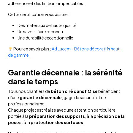
adhérence et des finitions impeccables.
Cette certification vous assure :
Des matériaux de haute qualité
Un savoir-faire reconnu
Une durabilité exceptionnelle
Pour en savoir plus :
Ad Lucem – Bétons décoratifs haut
de gamme
Garantie décennale : la sérénité
dans le temps
Tous nos chantiers de
béton ciré dans l’Oise
bénéficient
d’une
garantie décennale
, gage de sécurité et de
professionnalisme.
Chaque projet est réalisé avec une attention particulière
portée à la
préparation des supports
, à la
précision de la
pose
et à la
protection des surfaces
.