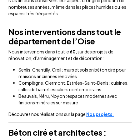
Nos finitions conservent leur aspect d’origine pendant de
nombreuses années, même dans les pièces humides ou les
espaces très fréquentés.
Nos interventions dans tout le
département de l’Oise
Nous intervenons dans tout le
60
, sur des projets de
rénovation, d’aménagement et de décoration :
Senlis, Chantilly, Creil : murs et sols en béton ciré pour
maisons anciennes rénovées
Compiègne, Clermont, Estrées-Saint-Denis : cuisines,
salles de bain et escaliers contemporains
Beauvais, Méru, Noyon : espaces modernes avec
finitions minérales sur mesure
Découvrez nos réalisations sur la page
Nos projets
.
Béton ciré et architectes :