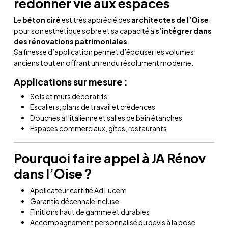
redonner vie aux espaces
Le
béton ciré
est très apprécié des
architectes de l’Oise
pour son esthétique sobre et sa capacité à
s’intégrer dans
des rénovations patrimoniales
.
Sa finesse d’application permet d’épouser les volumes
anciens tout en offrant un rendu résolument moderne.
Applications sur mesure :
Sols et murs décoratifs
Escaliers, plans de travail et crédences
Douches à l’italienne et salles de bain étanches
Espaces commerciaux, gîtes, restaurants
Pourquoi faire appel à JA Rénov
dans l’Oise ?
Applicateur certifié Ad Lucem
Garantie décennale incluse
Finitions haut de gamme et durables
Accompagnement personnalisé du devis à la pose