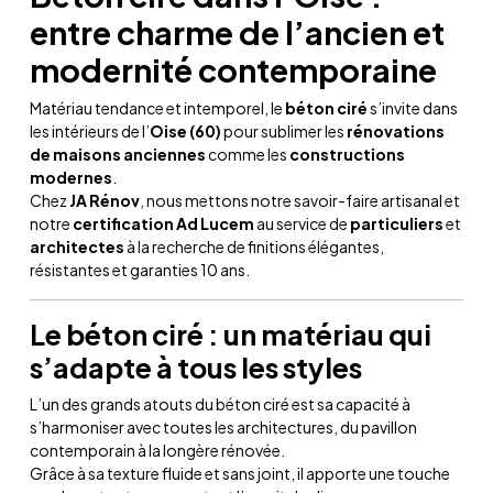
entre charme de l’ancien et
modernité contemporaine
Matériau tendance et intemporel, le
béton ciré
s’invite dans
les intérieurs de l’
Oise (60)
pour sublimer les
rénovations
de maisons anciennes
comme les
constructions
modernes
.
Chez
JA Rénov
, nous mettons notre savoir-faire artisanal et
notre
certification Ad Lucem
au service de
particuliers
et
architectes
à la recherche de finitions élégantes,
résistantes et garanties 10 ans.
Le béton ciré : un matériau qui
s’adapte à tous les styles
L’un des grands atouts du béton ciré est sa capacité à
s’harmoniser avec toutes les architectures, du pavillon
contemporain à la longère rénovée.
Grâce à sa texture fluide et sans joint, il apporte une touche